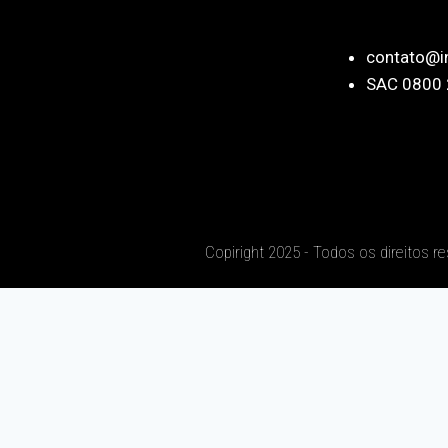
contato@i
SAC 0800 
Copiright 2025 - Todos os direitos r