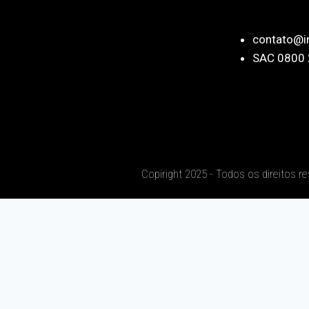
contato@i
SAC 0800 
Copiright 2025 - Todos os direitos r