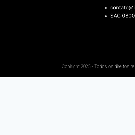
contato@i
SAC 0800
Copiright 2025 - Todos os direitos r