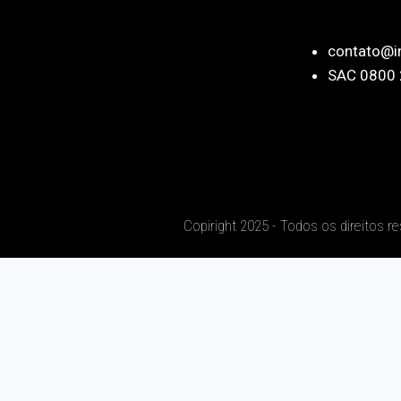
contato@i
SAC 0800 
Copiright 2025 - Todos os direitos r