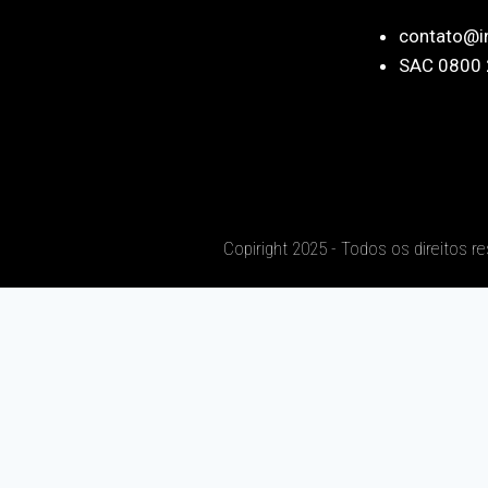
contato@i
SAC 0800 
Copiright 2025 - Todos os direitos r