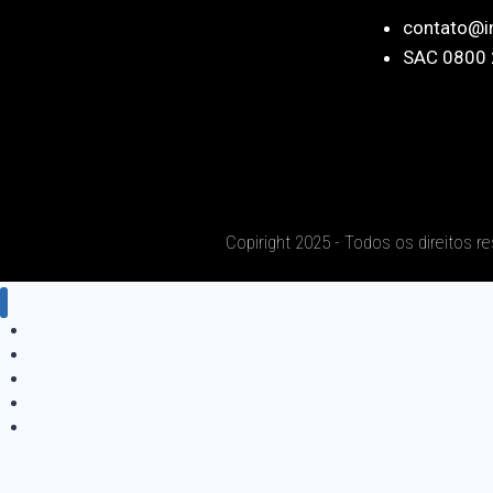
contato@i
SAC 0800 
Copiright 2025 - Todos os direitos r
Blog
Cadastro
DEPOIMENTOS
Edição 2023
Home