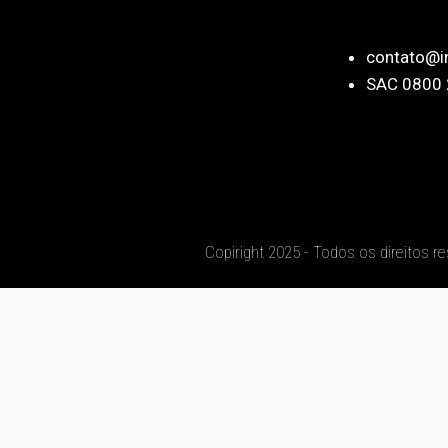
contato@i
SAC 0800 
Copiright 2025 - Todos os direitos r