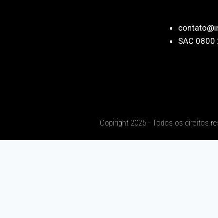
contato@i
SAC 0800 
Copiright 2025 - Todos os direitos r