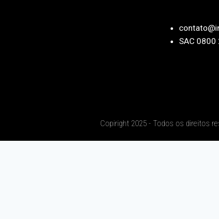
contato@i
SAC 0800 
Copiright 2025 - Todos os direitos r