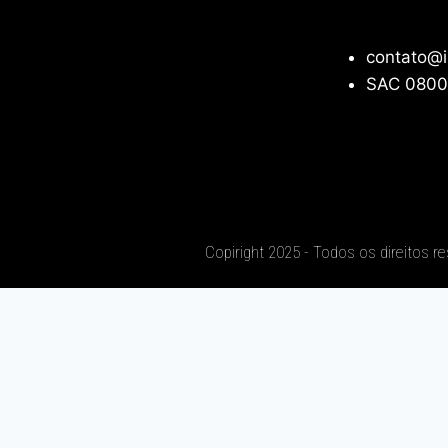
contato@i
SAC 0800
Copiright 2025 - Todos os direitos r