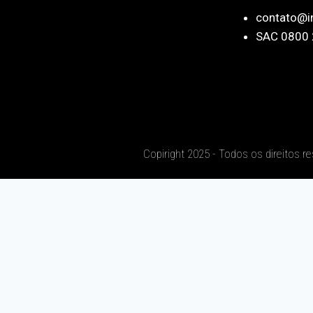
contato@i
SAC 0800 
Copiright 2025 - Todos os direitos r