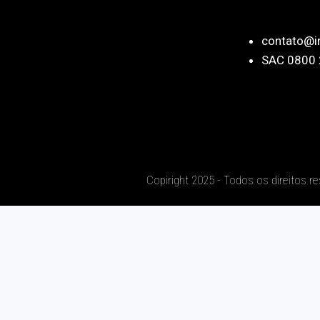
contato@i
SAC 0800 
Copiright 2025 - Todos os direitos r