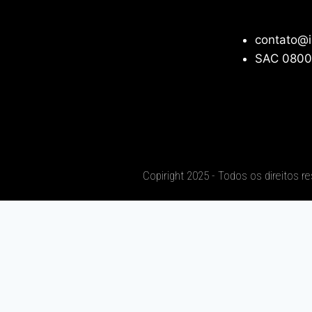
contato@i
SAC 0800
Copiright 2025 - Todos os direitos r