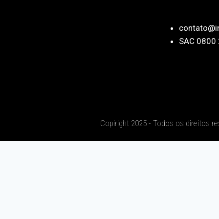
contato@i
SAC 0800 
Copiright 2025 - Todos os direitos r