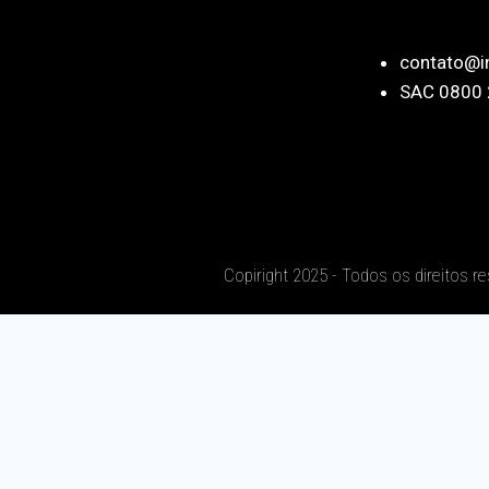
contato@i
SAC 0800 
Copiright 2025 - Todos os direitos r