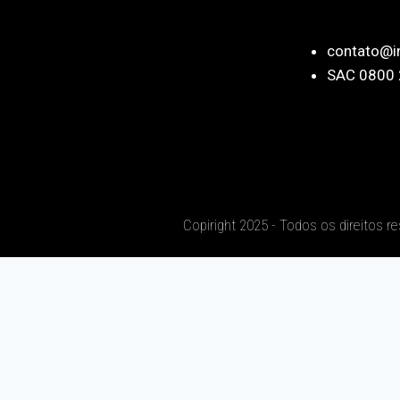
contato@i
SAC 0800 
Copiright 2025 - Todos os direitos r