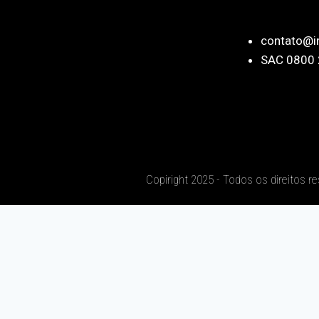
contato@i
SAC 0800 
Copiright 2025 - Todos os direitos r