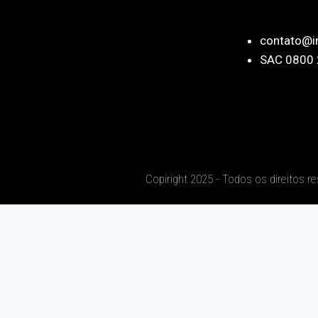
contato@i
SAC 0800 
Copiright 2025 - Todos os direitos r