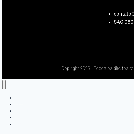
contato
SAC 080
Copiright 2025 - Todos os direitos r
Blog
Cadastro
DEPOIMENTOS
Edição 2023
Home