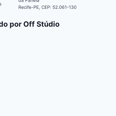
da Panela
s
Recife-PE, CEP: 52.061-130
do por Off Stúdio