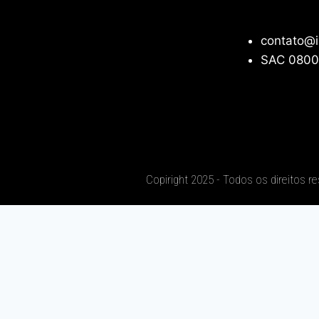
contato@i
SAC 0800
Copiright 2025 - Todos os direitos r