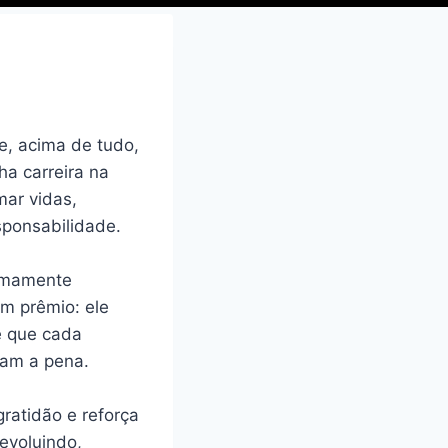
 e, acima de tudo,
ha carreira na
mar vidas,
sponsabilidade.
remamente
m prêmio: ele
e que cada
ram a pena.
ratidão e reforça
evoluindo,