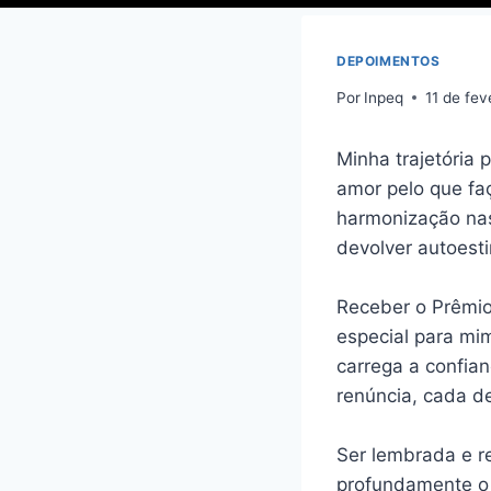
DEPOIMENTOS
Por
Inpeq
11 de fev
Minha trajetória 
amor pelo que faç
harmonização nas
devolver autoesti
Receber o Prêmio
especial para mi
carrega a confia
renúncia, cada d
Ser lembrada e r
profundamente o 