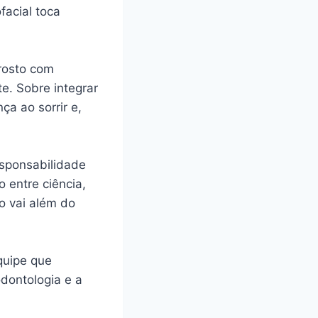
acial toca
 rosto com
te. Sobre integrar
ça ao sorrir e,
esponsabilidade
 entre ciência,
o vai além do
quipe que
dontologia e a